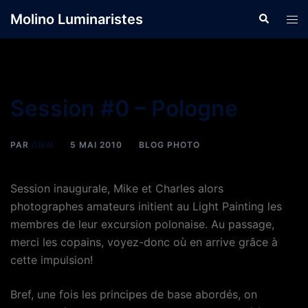
Aller
Molino Luminaristes
Recherche
Ouvr
au
le
contenu
men
Session #0 – Pologne
PAR
GIEN
5 MAI 2010
BLOG PHOTO
Session inaugurale, Mike et Charles alors
photographes amateurs initient au Light Painting les
membres de leur excursion polonaise. Au passage,
merci les copains, voyez-donc où en arrive grâce à
cette impulsion!
Bref, une fois les principes de base abordés, on