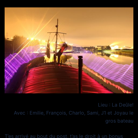
Lieu : La Deûle!
Avec : Emilie, François, Charlo, Sami, J1 et Joyau le
gros bateau
T’es arrivé au bout du post, t’as le droit à un bonus