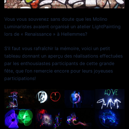
Vous vous souvenez sans doute que les Molino
Luminaristes avaient organisé un atelier LightPainting
lors de « Renaissance » à Hellemmes?
S’il faut vous rafraîchir la mémoire, voici un petit
tableau donnant un aperçu des réalisations effectuées
par les enthousiastes participants de cette grande
fête, que l’on remercie encore pour leurs joyeuses
participations!