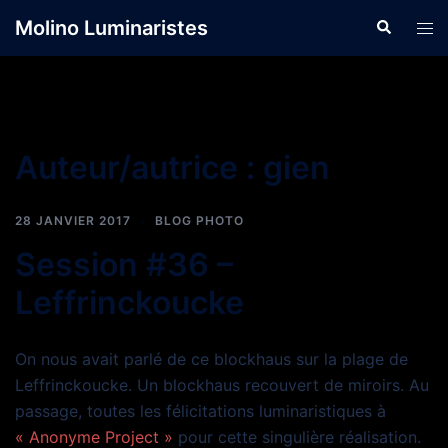
Aller
Molino Luminaristes
Recherche
Ouvr
au
le
contenu
men
Auteur/autrice :
gien
28 JANVIER 2017
BLOG PHOTO
Session #36 –
Leffrinckoucke
On nous avait parlé de ce blockhaus sur la plage de
Leffrinckoucke. Un blockhaus recouvert de miroirs. Au
passage, toutes les félicitations luminaristiques à
« Anonyme Project »
pour cette singulière réalisation.