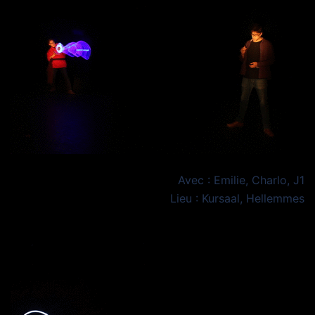
Avec : Emilie, Charlo, J1
Lieu : Kursaal, Hellemmes