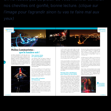
nos chevilles ont gonflé, bonne lecture.
(clique sur
l’image pour l’agrandir sinon tu vas te faire mal aux
yeux)