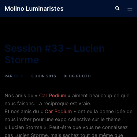
Aller
Molino Luminaristes
Recherche
Ouvr
au
le
contenu
men
Session #33 – Lucien
Storme
PAR
GIEN
3 JUIN 2016
BLOG PHOTO
Nos amis du «
Car Podium
» aiment beaucoup ce que
nous faisons. La réciproque est vraie.
Et nos amis du «
Car Podium
» ont eu la bonne idée de
nous inviter pour une expo collective sur le thème
« Lucien Storme ». Peut-être que vous ne connaissez
pas Lucien Storme, mais sachez tout de même que