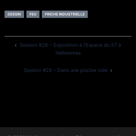
DESSIN
FEU
FRICHE INDUSTRIELLE
Navigation
Session #26 – Exposition à l’Espace du 57 à
d’article
Hellemmes
Session #28 – Dans une piscine vide