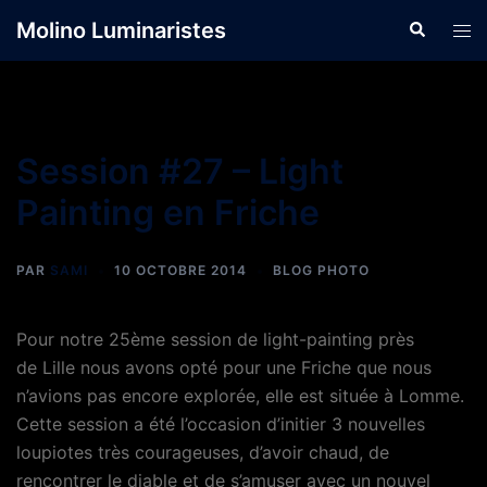
Aller
Molino Luminaristes
Recherche
Ouvr
au
le
contenu
men
Session #27 – Light
Painting en Friche
PAR
SAMI
10 OCTOBRE 2014
BLOG PHOTO
Pour notre 25ème session de light-painting près
de Lille nous avons opté pour une Friche que nous
n’avions pas encore explorée, elle est située à Lomme.
Cette session a été l’occasion d’initier 3 nouvelles
loupiotes très courageuses, d’avoir chaud, de
rencontrer le diable et de s’amuser avec un nouvel